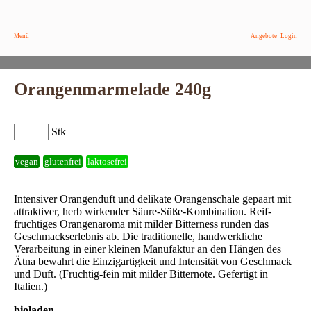
Menü
Angebote
Login
Orangenmarmelade 240g
Stk
vegan
glutenfrei
laktosefrei
Intensiver Orangenduft und delikate Orangenschale gepaart mit
attraktiver, herb wirkender Säure-Süße-Kombination. Reif-
fruchtiges Orangenaroma mit milder Bitterness runden das
Geschmackserlebnis ab. Die traditionelle, handwerkliche
Verarbeitung in einer kleinen Manufaktur an den Hängen des
Ätna bewahrt die Einzigartigkeit und Intensität von Geschmack
und Duft. (Fruchtig-fein mit milder Bitternote. Gefertigt in
Italien.)
bioladen