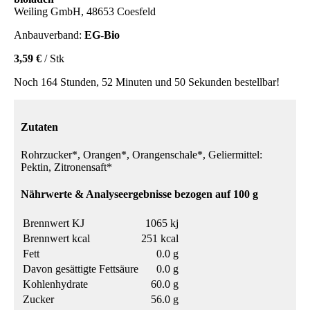
Weiling GmbH, 48653 Coesfeld
Anbauverband:
EG-Bio
3,59 €
/ Stk
Noch 164 Stunden, 52 Minuten und 50 Sekunden bestellbar!
Zutaten
Rohrzucker*, Orangen*, Orangenschale*, Geliermittel:
Pektin, Zitronensaft*
Nährwerte & Analyseergebnisse bezogen auf 100 g
Brennwert KJ
1065 kj
Brennwert kcal
251 kcal
Fett
0.0 g
Davon gesättigte Fettsäure
0.0 g
Kohlenhydrate
60.0 g
Zucker
56.0 g