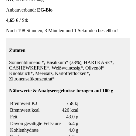
Anbauverband:
EG-Bio
4,65 €
/ Stk
Noch 198 Stunden, 3 Minuten und 1 Sekunden bestellbar!
Zutaten
Sonnenblumenöl*, Basilikum* (33%), HARTKÄSE*,
CASHEWKERNE*, Weißweinessig*, Olivenöl*,
Knoblauch*, Meersalz, Kartoffelflocken*,
Zitronensaftkonzentrat*
Nährwerte & Analyseergebnisse bezogen auf 100 g
Brennwert KJ
1758 kj
Brennwert kcal
426 kcal
Fett
43.0 g
Davon gesättigte Fettsäure
6.4 g
Kohlenhydrate
4.0 g