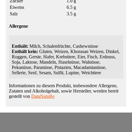
Zucker
1.0 g
Eiweiss
6.5 g
Salz
3.5 g
Allergene
Enthält:
Milch, Schalenfrüchte, Cashewnüsse
Enthält kein:
Gluten, Weizen, Khorasan Weizen, Dinkel,
Roggen, Gerste, Hafer, Krebstiere, Eier, Fisch, Erdnuss,
Soja, Laktose, Mandeln, Haselnüsse, Walnüsse,
Pekanüsse, Paranüsse, Pistazien, Macadamianüsse,
Sellerie, Senf, Sesam, Sulfit, Lupine, Weichtiere
Informationen zu diesem Produkt, insbesondere Allergene,
Zutaten und Alkoholgehalt, sowie Hersteller, werden bereit
gestellt von
DataNatuRe