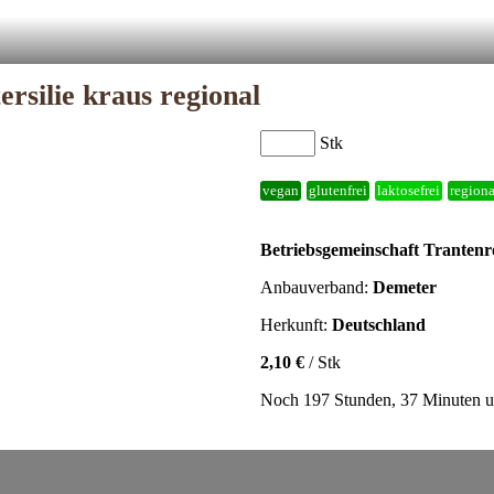
ersilie kraus regional
Stk
vegan
glutenfrei
laktosefrei
regiona
Betriebsgemeinschaft Trantenr
Anbauverband:
Demeter
Herkunft:
Deutschland
2,10 €
/ Stk
Noch 197 Stunden, 37 Minuten u