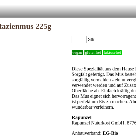
stazienmus 225g
Stk
vegan
glutenfrei
laktosefrei
Diese Spezialität aus dem Hause
Sorgfalt gefertigt. Das Mus beste
sorgfältig vermahlen - ein unverg
verwendet werden und auf Zusätze 
Oberfläche ab. Einfach kräftig d
Das Mus eignet sich hervorragend
ist perfekt um Eis zu machen. Ab
wunderbar verfeinern.
Rapunzel
Rapunzel Naturkost GmbH, 877
Anbauverband:
EG-Bio