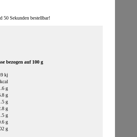
 50 Sekunden bestellbar!
se bezogen auf 100 g
9 kj
kcal
.6 g
6.8 g
.5 g
2.8 g
.5 g
.6 g
02 g