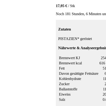
17,95 €
/ Stk
Noch 181 Stunden, 6 Minuten und
Zutaten
PISTAZIEN* geröstet
Nährwerte & Analyseergebnis
Brennwert KJ
254
Brennwert kcal
616 
Fett
51
Davon gesättigte Fettsäure
Kohlenhydrate
11
Zucker
Ballaststoffe
11
Eiweiss
20
Salz
0.