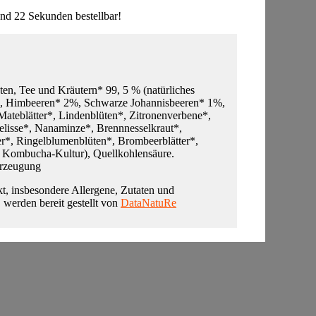
nd 22 Sekunden bestellbar!
ten, Tee und Kräutern* 99, 5 % (natürliches
*, Himbeeren* 2%, Schwarze Johannisbeeren* 1%,
ateblätter*, Lindenblüten*, Zitronenverbene*,
lisse*, Nanaminze*, Brennnesselkraut*,
r*, Ringelblumenblüten*, Brombeerblätter*,
 Kombucha-Kultur), Quellkohlensäure.
Erzeugung
t, insbesondere Allergene, Zutaten und
, werden bereit gestellt von
DataNatuRe