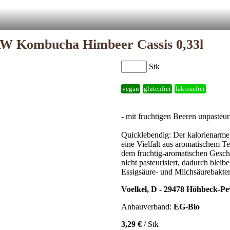
W Kombucha Himbeer Cassis 0,33l
Stk
vegan
glutenfrei
laktosefrei
- mit fruchtigen Beeren unpasteuri
Quicklebendig: Der kalorienarme
eine Vielfalt aus aromatischem T
dem fruchtig-aromatischen Gesc
nicht pasteurisiert, dadurch ble
Essigsäure- und Milchsäurebakter
Voelkel, D - 29478 Höhbeck-Pe
Anbauverband:
EG-Bio
3,29 €
/ Stk