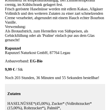
Konsistenz ist temperaturabhängig. Bei Zimmertemperatur
cremig, im Kühlschrank gelagert fest.
Frisch geröstete Haselnüsse werden mit edlem Kakao, Allgäuer
Vollmilch und den weiteren Zutaten zu einer zart schmelzenden
Creme verarbeitet, abgerundet mit einem Hauch echter Bourbon
Vanille.
Verwendung:
Als Brotaufstrich, zum Herstellen von Süßspeisen, als
Gebäckfüllung oder als 'Praline' einfach pur aus dem Glas
genascht!
Rapunzel
Rapunzel Naturkost GmbH, 87764 Legau
Anbauverband:
EG-Bio
9,99 €
/ Stk
Noch 203 Stunden, 36 Minuten und 55 Sekunden bestellbar!
Zutaten
HASELNÜSSE*(45,00%), Zucker* (Vollrohrzucker*
(15,00%), Rohrzucker*), Palmöl*,