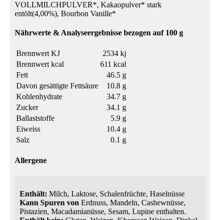
VOLLMILCHPULVER*, Kakaopulver* stark
entölt(4,00%), Bourbon Vanille*
Nährwerte & Analyseergebnisse bezogen auf 100 g
Brennwert KJ
2534 kj
Brennwert kcal
611 kcal
Fett
46.5 g
Davon gesättigte Fettsäure
10.8 g
Kohlenhydrate
34.7 g
Zucker
34.1 g
Ballaststoffe
5.9 g
Eiweiss
10.4 g
Salz
0.1 g
Allergene
Enthält:
Milch, Laktose, Schalenfrüchte, Haselnüsse
Kann Spuren von
Erdnuss, Mandeln, Cashewnüsse,
Pistazien, Macadamianüsse, Sesam, Lupine enthalten.