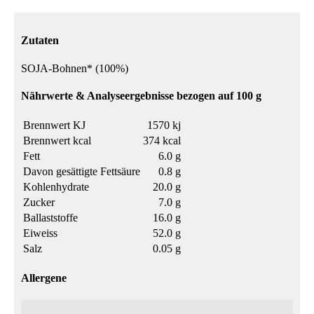
Zutaten
SOJA-Bohnen* (100%)
Nährwerte & Analyseergebnisse bezogen auf 100 g
Brennwert KJ
1570 kj
Brennwert kcal
374 kcal
Fett
6.0 g
Davon gesättigte Fettsäure
0.8 g
Kohlenhydrate
20.0 g
Zucker
7.0 g
Ballaststoffe
16.0 g
Eiweiss
52.0 g
Salz
0.05 g
Allergene