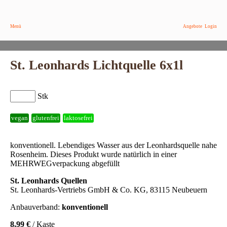
Menü
Angebote
Login
St. Leonhards Lichtquelle 6x1l
Stk
vegan
glutenfrei
laktosefrei
konventionell. Lebendiges Wasser aus der Leonhardsquelle nahe
Rosenheim. Dieses Produkt wurde natürlich in einer
MEHRWEGverpackung abgefüllt
St. Leonhards Quellen
St. Leonhards-Vertriebs GmbH & Co. KG, 83115 Neubeuern
Anbauverband:
konventionell
8,99 €
/ Kaste