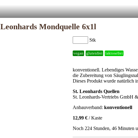
 Leonhards Mondquelle 6x1l
Stk
vegan
glutenfrei
laktosefrei
konventionell. Lebendiges Wasse
die Zubereitung von Säuglingsna
Dieses Produkt wurde natürlich
St. Leonhards Quellen
St. Leonhards-Vertriebs GmbH 
Anbauverband:
konventionell
12,99 €
/ Kaste
Noch 224 Stunden, 46 Minuten u