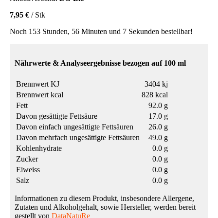
7,95 €
/ Stk
Noch 153 Stunden, 56 Minuten und 7 Sekunden bestellbar!
Nährwerte & Analyseergebnisse bezogen auf 100 ml
Brennwert KJ
3404 kj
Brennwert kcal
828 kcal
Fett
92.0 g
Davon gesättigte Fettsäure
17.0 g
Davon einfach ungesättigte Fettsäuren
26.0 g
Davon mehrfach ungesättigte Fettsäuren
49.0 g
Kohlenhydrate
0.0 g
Zucker
0.0 g
Eiweiss
0.0 g
Salz
0.0 g
Informationen zu diesem Produkt, insbesondere Allergene,
Zutaten und Alkoholgehalt, sowie Hersteller, werden bereit
gestellt von
DataNatuRe