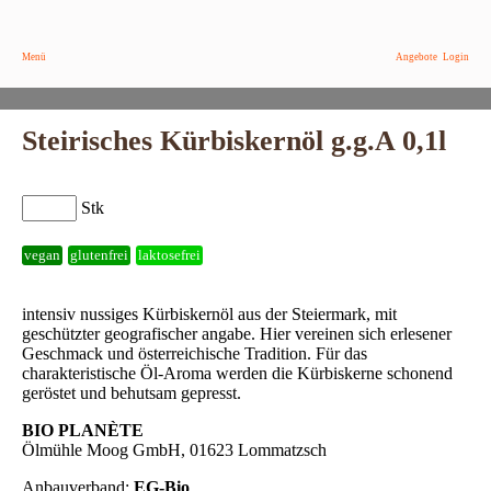
Menü
Angebote
Login
Steirisches Kürbiskernöl g.g.A 0,1l
Stk
vegan
glutenfrei
laktosefrei
intensiv nussiges Kürbiskernöl aus der Steiermark, mit
geschützter geografischer angabe. Hier vereinen sich erlesener
Geschmack und österreichische Tradition. Für das
charakteristische Öl-Aroma werden die Kürbiskerne schonend
geröstet und behutsam gepresst.
BIO PLANÈTE
Ölmühle Moog GmbH, 01623 Lommatzsch
Anbauverband:
EG-Bio