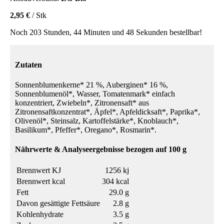
2,95 €
/ Stk
Noch 203 Stunden, 44 Minuten und 48 Sekunden bestellbar!
Zutaten
Sonnenblumenkerne* 21 %, Auberginen* 16 %,
Sonnenblumenöl*, Wasser, Tomatenmark* einfach
konzentriert, Zwiebeln*, Zitronensaft* aus
Zitronensaftkonzentrat*, Äpfel*, Apfeldicksaft*, Paprika*,
Olivenöl*, Steinsalz, Kartoffelstärke*, Knoblauch*,
Basilikum*, Pfeffer*, Oregano*, Rosmarin*.
Nährwerte & Analyseergebnisse bezogen auf 100 g
Brennwert KJ
1256 kj
Brennwert kcal
304 kcal
Fett
29.0 g
Davon gesättigte Fettsäure
2.8 g
Kohlenhydrate
3.5 g