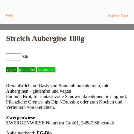
Menü
Angebote
Login
Streich Aubergine 180g
Stk
vegan
glutenfrei
laktosefrei
Brotaufstrich auf Basis von Sonnenblumenkernen, mit
Auberginen - glutenfrei und vegan
Pur aufs Brot, für fantasievolle Sandwichkreationen, im Joghurt,
Pflanzliche Cremes, als Dip /-Dressing oder zum Kochen und
Verfeinern von Gerichten.
Zwergenwiese
ZWERGENWIESE Naturkost GmbH, 24887 Silberstedt
Anbauverband:
EG-Bio