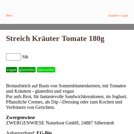
Menü
Angebote
Login
Streich Kräuter Tomate 180g
Stk
vegan
glutenfrei
laktosefrei
Brotaufstrich auf Basis von Sonnenblumenkernen, mit Tomaten
und Kräutern - glutenfrei und vegan
Pur aufs Brot, für fantasievolle Sandwichkreationen, im Joghurt,
Pflanzliche Cremes, als Dip /-Dressing oder zum Kochen und
Verfeinern von Gerichten.
Zwergenwiese
ZWERGENWIESE Naturkost GmbH, 24887 Silberstedt
Anbauverband:
EG-Bio