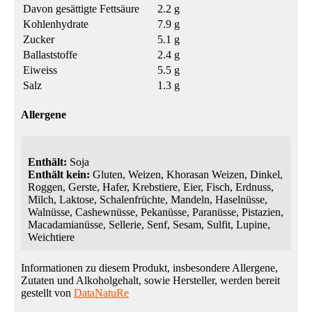
Davon gesättigte Fettsäure
2.2 g
Kohlenhydrate
7.9 g
Zucker
5.1 g
Ballaststoffe
2.4 g
Eiweiss
5.5 g
Salz
1.3 g
Allergene
Enthält:
Soja
Enthält kein:
Gluten, Weizen, Khorasan Weizen, Dinkel,
Roggen, Gerste, Hafer, Krebstiere, Eier, Fisch, Erdnuss,
Milch, Laktose, Schalenfrüchte, Mandeln, Haselnüsse,
Walnüsse, Cashewnüsse, Pekanüsse, Paranüsse, Pistazien,
Macadamianüsse, Sellerie, Senf, Sesam, Sulfit, Lupine,
Weichtiere
Informationen zu diesem Produkt, insbesondere Allergene,
Zutaten und Alkoholgehalt, sowie Hersteller, werden bereit
gestellt von
DataNatuRe