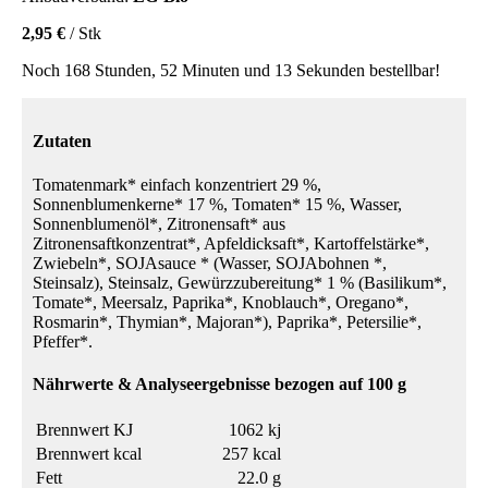
2,95 €
/ Stk
Noch 168 Stunden, 52 Minuten und 13 Sekunden bestellbar!
Zutaten
Tomatenmark* einfach konzentriert 29 %,
Sonnenblumenkerne* 17 %, Tomaten* 15 %, Wasser,
Sonnenblumenöl*, Zitronensaft* aus
Zitronensaftkonzentrat*, Apfeldicksaft*, Kartoffelstärke*,
Zwiebeln*, SOJAsauce * (Wasser, SOJAbohnen *,
Steinsalz), Steinsalz, Gewürzzubereitung* 1 % (Basilikum*,
Tomate*, Meersalz, Paprika*, Knoblauch*, Oregano*,
Rosmarin*, Thymian*, Majoran*), Paprika*, Petersilie*,
Pfeffer*.
Nährwerte & Analyseergebnisse bezogen auf 100 g
Brennwert KJ
1062 kj
Brennwert kcal
257 kcal
Fett
22.0 g