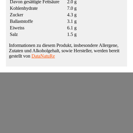
Davon gesättigte Fettsäure
2.0 g
Kohlenhydrate
7.0 g
Zucker
4.3 g
Ballaststoffe
3.1 g
Eiweiss
6.1 g
Salz
1.5 g
Informationen zu diesem Produkt, insbesondere Allergene,
Zutaten und Alkoholgehalt, sowie Hersteller, werden bereit
gestellt von
DataNatuRe