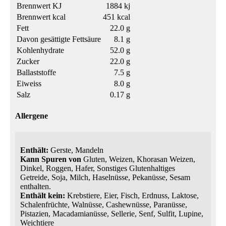
Brennwert KJ
1884 kj
Brennwert kcal
451 kcal
Fett
22.0 g
Davon gesättigte Fettsäure
8.1 g
Kohlenhydrate
52.0 g
Zucker
22.0 g
Ballaststoffe
7.5 g
Eiweiss
8.0 g
Salz
0.17 g
Allergene
Enthält:
Gerste, Mandeln
Kann Spuren von
Gluten, Weizen, Khorasan Weizen,
Dinkel, Roggen, Hafer, Sonstiges Glutenhaltiges
Getreide, Soja, Milch, Haselnüsse, Pekanüsse, Sesam
enthalten.
Enthält kein:
Krebstiere, Eier, Fisch, Erdnuss, Laktose,
Schalenfrüchte, Walnüsse, Cashewnüsse, Paranüsse,
Pistazien, Macadamianüsse, Sellerie, Senf, Sulfit, Lupine,
Weichtiere