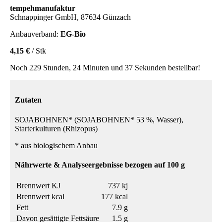
tempehmanufaktur
Schnappinger GmbH, 87634 Günzach
Anbauverband:
EG-Bio
4,15 €
/ Stk
Noch 229 Stunden, 24 Minuten und 37 Sekunden bestellbar!
Zutaten
SOJABOHNEN* (SOJABOHNEN* 53 %, Wasser),
Starterkulturen (Rhizopus)
* aus biologischem Anbau
Nährwerte & Analyseergebnisse bezogen auf 100 g
Brennwert KJ
737 kj
Brennwert kcal
177 kcal
Fett
7.9 g
Davon gesättigte Fettsäure
1.5 g