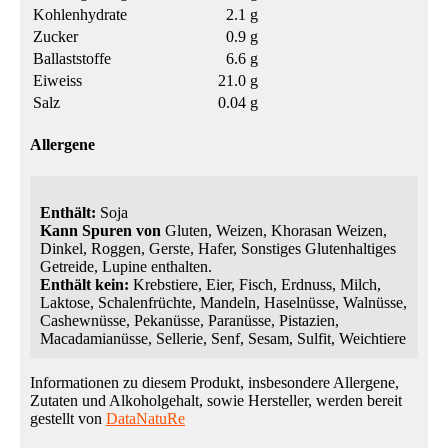
Kohlenhydrate
2.1 g
Zucker
0.9 g
Ballaststoffe
6.6 g
Eiweiss
21.0 g
Salz
0.04 g
Allergene
Enthält:
Soja
Kann Spuren von
Gluten, Weizen, Khorasan Weizen,
Dinkel, Roggen, Gerste, Hafer, Sonstiges Glutenhaltiges
Getreide, Lupine enthalten.
Enthält kein:
Krebstiere, Eier, Fisch, Erdnuss, Milch,
Laktose, Schalenfrüchte, Mandeln, Haselnüsse, Walnüsse,
Cashewnüsse, Pekanüsse, Paranüsse, Pistazien,
Macadamianüsse, Sellerie, Senf, Sesam, Sulfit, Weichtiere
Informationen zu diesem Produkt, insbesondere Allergene,
Zutaten und Alkoholgehalt, sowie Hersteller, werden bereit
gestellt von
DataNatuRe