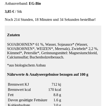
Anbauverband:
EG-Bio
3,85 €
/ Stk
Noch 214 Stunden, 18 Minuten und 34 Sekunden bestellbar!
Zutaten
SOJABOHNEN* 61 %, Wasser, Sojasauce* (Wasser,
SOJABOHNEN*, WEIZEN*, Meersalz), Zwiebeln* 2,2 %,
Kümmel*, Petersilie*, Gerinnungsmittel: Magnesiumchlorid,
Calciumsulfat; Buchenholzreiberauch.
*aus biologischem Anbau
Nährwerte & Analyseergebnisse bezogen auf 100 g
Brennwert KJ
712 kj
Brennwert kcal
170 kcal
Fett
8.8 g
Davon gesättigte Fettsäure
1.6 g
Kohlenhydrate
3.0 g