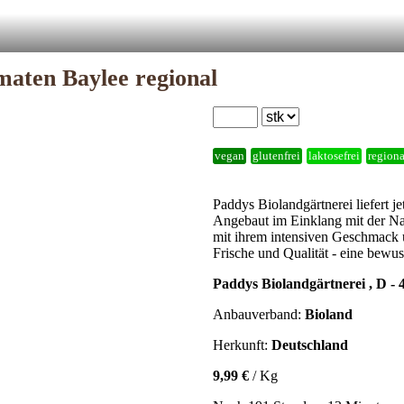
maten Baylee regional
vegan
glutenfrei
laktosefrei
regiona
Paddys Biolandgärtnerei liefert 
Angebaut im Einklang mit der Nat
mit ihrem intensiven Geschmack un
Frische und Qualität - eine bewus
Paddys Biolandgärtnerei , D -
Anbauverband:
Bioland
Herkunft:
Deutschland
9,99 €
/ Kg