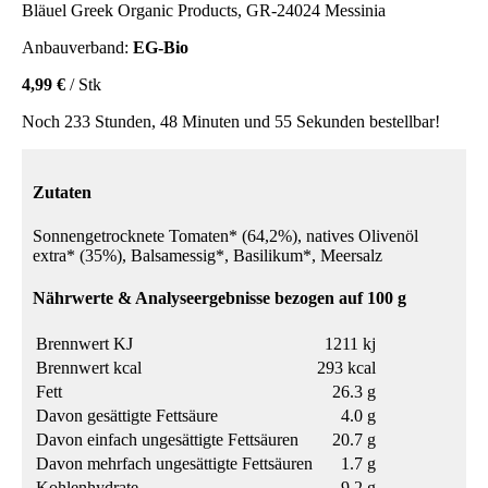
Bläuel Greek Organic Products, GR-24024 Messinia
Anbauverband:
EG-Bio
4,99 €
/ Stk
Noch 233 Stunden, 48 Minuten und 55 Sekunden bestellbar!
Zutaten
Sonnengetrocknete Tomaten* (64,2%), natives Olivenöl
extra* (35%), Balsamessig*, Basilikum*, Meersalz
Nährwerte & Analyseergebnisse bezogen auf 100 g
Brennwert KJ
1211 kj
Brennwert kcal
293 kcal
Fett
26.3 g
Davon gesättigte Fettsäure
4.0 g
Davon einfach ungesättigte Fettsäuren
20.7 g
Davon mehrfach ungesättigte Fettsäuren
1.7 g
Kohlenhydrate
9.2 g