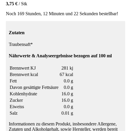
3,75 €
/ Stk
Noch 169 Stunden, 12 Minuten und 22 Sekunden bestellbar!
Zutaten
Traubensaft*
Nährwerte & Analyseergebnisse bezogen auf 100 ml
Brennwert KJ
281 kj
Brennwert kcal
67 kcal
Fett
0.0 g
Davon gesättigte Fettsäure
0.0 g
Kohlenhydrate
16.0 g
Zucker
16.0 g
Eiweiss
0.0 g
Salz
0.01 g
Informationen zu diesem Produkt, insbesondere Allergene,
Zutaten und Alkoholgehalt, sowie Hersteller, werden bereit