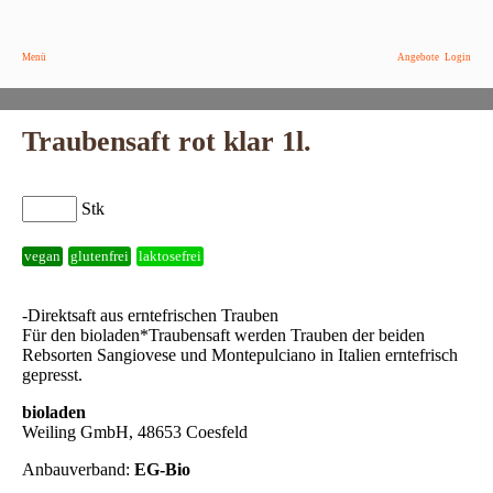
Menü
Angebote
Login
Traubensaft rot klar 1l.
Stk
vegan
glutenfrei
laktosefrei
-Direktsaft aus erntefrischen Trauben
Für den bioladen*Traubensaft werden Trauben der beiden
Rebsorten Sangiovese und Montepulciano in Italien erntefrisch
gepresst.
bioladen
Weiling GmbH, 48653 Coesfeld
Anbauverband:
EG-Bio