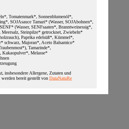
ln*, Tomatenmark*, Sonnenblumenöl*,
rsing*, SOJAsauce Tamari* (Wasser, SOJAbohnen*,
 SENF* (Wasser, SENFsaaten*, Branntweinessig*,
 Meersalz, Steinpilze* getrocknet, Zwiebeln*
holzrauch), Paprika edelsüß*, Kümmel*,
r* schwarz, Majoran*, Aceto Balsamico*
 Traubenmost*), Tamarinde*,
*, Kakaopulver*, Melasse*
ohnen
Erzeugung
t, insbesondere Allergene, Zutaten und
, werden bereit gestellt von
DataNatuRe