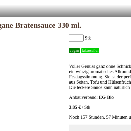
gane Bratensauce 330 ml.
Stk
vegan
laktosefrei
Voller Genuss ganz ohne Schnick
ein würzig aromatisches Allround
Festtagsstimmung. Sie ist der pe
aus Seitan, Tofu und Hülsenfrücht
Die leckere Sauce kann natürlic
Anbauverband:
EG-Bio
3,85 €
/ Stk
Noch 157 Stunden, 57 Minuten un