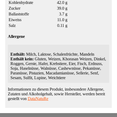
Kohlenhydrate
42.0 g
Zucker
39.0 g
Ballaststoffe
3.7 g
Eiweiss
11.0 g
Salz
0.11 g
Allergene
Enthält:
Milch, Laktose, Schalenfrüchte, Mandeln
Enthält kein:
Gluten, Weizen, Khorasan Weizen, Dinkel,
Roggen, Gerste, Hafer, Krebstiere, Eier, Fisch, Erdnuss,
Soja, Haselnüsse, Walnüsse, Cashewnüsse, Pekanüsse,
Paranüsse, Pistazien, Macadamianüsse, Sellerie, Senf,
Sesam, Sulfit, Lupine, Weichtiere
Informationen zu diesem Produkt, insbesondere Allergene,
Zutaten und Alkoholgehalt, sowie Hersteller, werden bereit
gestellt von
DataNatuRe