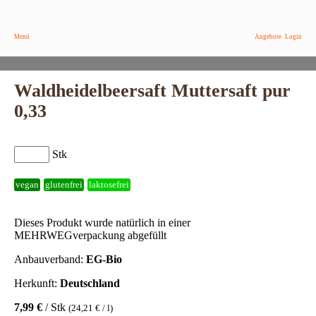
Menü
Angebote
Login
Waldheidelbeersaft Muttersaft pur
0,33
Stk
vegan
glutenfrei
laktosefrei
Dieses Produkt wurde natürlich in einer
MEHRWEGverpackung abgefüllt
Anbauverband:
EG-Bio
Herkunft:
Deutschland
7,99 €
/ Stk
(24,21 € / l)