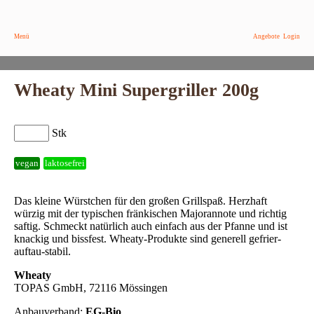
Menü
Angebote
Login
Wheaty Mini Supergriller 200g
Stk
vegan
laktosefrei
Das kleine Würstchen für den großen Grillspaß. Herzhaft
würzig mit der typischen fränkischen Majorannote und richtig
saftig. Schmeckt natürlich auch einfach aus der Pfanne und ist
knackig und bissfest. Wheaty-Produkte sind generell gefrier-
auftau-stabil.
Wheaty
TOPAS GmbH, 72116 Mössingen
Anbauverband:
EG-Bio