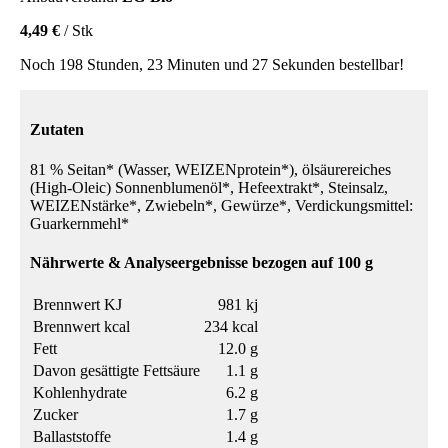
4,49 €
/ Stk
Noch 198 Stunden, 23 Minuten und 27 Sekunden bestellbar!
Zutaten
81 % Seitan* (Wasser, WEIZENprotein*), ölsäurereiches
(High-Oleic) Sonnenblumenöl*, Hefeextrakt*, Steinsalz,
WEIZENstärke*, Zwiebeln*, Gewürze*, Verdickungsmittel:
Guarkernmehl*
Nährwerte & Analyseergebnisse bezogen auf 100 g
Brennwert KJ
981 kj
Brennwert kcal
234 kcal
Fett
12.0 g
Davon gesättigte Fettsäure
1.1 g
Kohlenhydrate
6.2 g
Zucker
1.7 g
Ballaststoffe
1.4 g