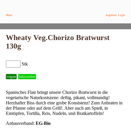
Menü
Angebote
Login
Wheaty Veg.Chorizo Bratwurst
130g
Stk
vegan
laktosefrei
Spanisches Flair bringt unsere Chorizo Bratwurst in die
vegetarische Naturkostszene: deftig, pikant, vollmundig!
Herzhafter Biss durch eine grobe Konsistenz! Zum Anbraten in
der Pfanne oder auf dem Grill!. Aber auch am Spieß, in
Eintöpfen, Tortilla, Reis, Nudeln, und Bratkartoffeln!
Anbauverband:
EG-Bio