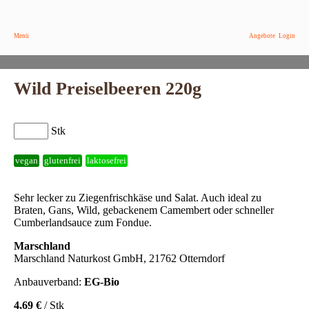
Menü
Angebote
Login
Wild Preiselbeeren 220g
Stk
vegan
glutenfrei
laktosefrei
Sehr lecker zu Ziegenfrischkäse und Salat. Auch ideal zu
Braten, Gans, Wild, gebackenem Camembert oder schneller
Cumberlandsauce zum Fondue.
Marschland
Marschland Naturkost GmbH, 21762 Otterndorf
Anbauverband:
EG-Bio
4,69 €
/ Stk