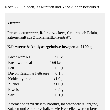
Noch 223 Stunden, 33 Minuten und 57 Sekunden bestellbar!
Zutaten
Preiselbeeren*****, Rohrohrzucker*, Geliermittel: Pektin,
Zitronensaft aus Zitronensaftkonzentrat*.
Nährwerte & Analyseergebnisse bezogen auf 100 g
Brennwert KJ
696 kj
Brennwert kcal
166 kcal
Fett
0.5 g
Davon gesättigte Fettsäure
0.1 g
Kohlenhydrate
41.0 g
Zucker
41.0 g
Eiweiss
0.5 g
Salz
0.1 g
Informationen zu diesem Produkt, insbesondere Allergene,
Zutaten und Alkoholgehalt, sowie Hersteller, werden bereit