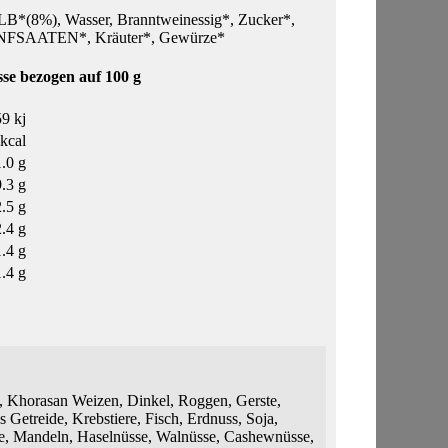
*(8%), Wasser, Branntweinessig*, Zucker*,
SENFSAATEN*, Kräuter*, Gewürze*
se bezogen auf 100 g
9 kj
kcal
.0 g
9.3 g
2.5 g
2.4 g
1.4 g
1.4 g
 Khorasan Weizen, Dinkel, Roggen, Gerste,
s Getreide, Krebstiere, Fisch, Erdnuss, Soja,
te, Mandeln, Haselnüsse, Walnüsse, Cashewnüsse,