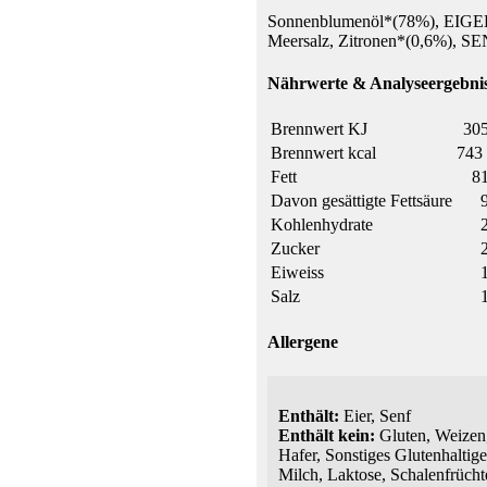
Sonnenblumenöl*(78%), EIGELB
Meersalz, Zitronen*(0,6%), 
Nährwerte & Analyseergebnis
Brennwert KJ
305
Brennwert kcal
743 
Fett
81
Davon gesättigte Fettsäure
Kohlenhydrate
Zucker
Eiweiss
Salz
Allergene
Enthält:
Eier, Senf
Enthält kein:
Gluten, Weizen,
Hafer, Sonstiges Glutenhaltige
Milch, Laktose, Schalenfrüch