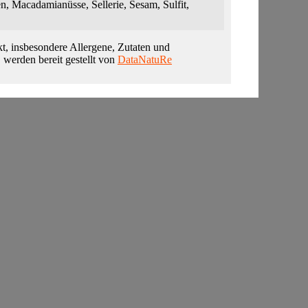
n, Macadamianüsse, Sellerie, Sesam, Sulfit,
t, insbesondere Allergene, Zutaten und
, werden bereit gestellt von
DataNatuRe