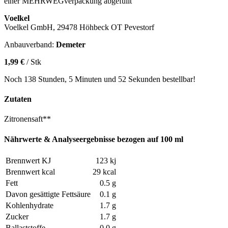
einer MEHRWEGverpackung abgefüllt
Voelkel
Voelkel GmbH, 29478 Höhbeck OT Pevestorf
Anbauverband:
Demeter
1,99 €
/ Stk
Noch 138 Stunden, 5 Minuten und 52 Sekunden bestellbar!
Zutaten
Zitronensaft**
Nährwerte & Analyseergebnisse bezogen auf 100 ml
Brennwert KJ
123 kj
Brennwert kcal
29 kcal
Fett
0.5 g
Davon gesättigte Fettsäure
0.1 g
Kohlenhydrate
1.7 g
Zucker
1.7 g
Ballaststoffe
0.0 g