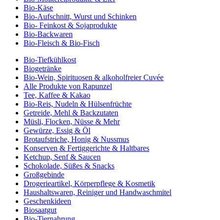
Bio-Käse
Bio-Aufschnitt, Wurst und Schinken
Bio- Feinkost & Sojaprodukte
Bio-Backwaren
Bio-Fleisch & Bio-Fisch
Bio-Tiefkühlkost
Biogetränke
Bio-Wein, Spirituosen & alkoholfreier Cuvée
Alle Produkte von Rapunzel
Tee, Kaffee & Kakao
Bio-Reis, Nudeln & Hülsenfrüchte
Getreide, Mehl & Backzutaten
Müsli, Flocken, Nüsse & Mehr
Gewürze, Essig & Öl
Brotaufstriche, Honig & Nussmus
Konserven & Fertiggerichte & Haltbares
Ketchup, Senf & Saucen
Schokolade, Süßes & Snacks
Großgebinde
Drogerieartikel, Körperpflege & Kosmetik
Haushaltswaren, Reiniger und Handwaschmitel
Geschenkideen
Biosaatgut
Bio-Tiernahrung