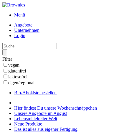
Menü
Angebote
Unternehmen
Login
Filter
vegan
glutenfrei
laktosefrei
eigen/regional
Bio-Abokiste bestellen
Hier findest Du unsere Wochenschnäppchen
Unsere Angebote im August
Lebensmittelretter Welt
Neue Produkte
Das ist alles aus eigener Fertigung