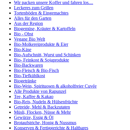
Wir packen unsere Koffer und fahren los....
Leckeres zum Grillen
Tortenböden & Eingemachtes
Alles für den Garten
Aus der Region
Biogemüse, Kräuter & Kartoffeln
Bio - Obst
Vegane Bio Welt
Bio-Molkereiprodukte & Eier
Bio-Käse
Bio-Aufschnitt, Wurst und Schinken
Bio- Feinkost & Sojaprodukte
Bio-Backwaren
Bio-Fleisch & Bio-Fisch
Bio-Tiefkühlkost
Biogetränke
Bio-Wein, Spirituosen & alkoholfreier Cuvée
Alle Produkte von Rapunzel
Tee, Kaffee & Kakao
Bio-Reis, Nudeln & Hülsenfrüchte
Getreide, Mehl & Backzutaten
Müsli, Flocken, Nüsse & Mehr
Gewürze, Essig & Öl
Brotaufstriche, Honig & Nussmus
Konserven & Fertiggerichte & Haltbares