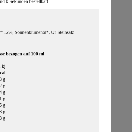
d 0 Sekunden bestellbar!
2%, Sonnenblumenöl*, Ur-Steinsalz
se bezogen auf 100 ml
 kj
cal
3 g
2 g
4 g
1 g
5 g
8 g
8 g