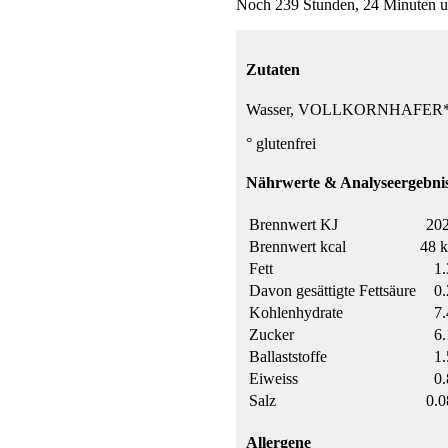
Noch 239 Stunden, 24 Minuten un
Zutaten
Wasser, VOLLKORNHAFER*° 1
° glutenfrei
Nährwerte & Analyseergebnis
Brennwert KJ
202
Brennwert kcal
48 k
Fett
1.
Davon gesättigte Fettsäure
0.
Kohlenhydrate
7.
Zucker
6.
Ballaststoffe
1.
Eiweiss
0.
Salz
0.0
Allergene