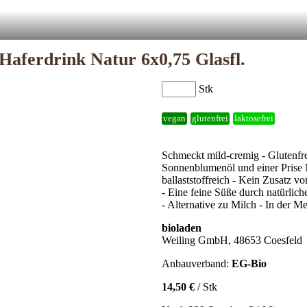
Haferdrink Natur 6x0,75 Glasfl.
Stk
vegan
glutenfrei
laktosefrei
Schmeckt mild-cremig - Glutenfre
Sonnenblumenöl und einer Prise M
ballaststoffreich - Kein Zusatz v
- Eine feine Süße durch natürlich
- Alternative zu Milch - In der 
bioladen
Weiling GmbH, 48653 Coesfeld
Anbauverband:
EG-Bio
14,50 €
/ Stk