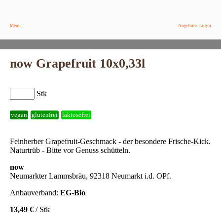
Menü
Angebote
Login
now Grapefruit 10x0,33l
Stk
vegan
glutenfrei
laktosefrei
Feinherber Grapefruit-Geschmack - der besondere Frische-Kick.
Naturtrüb - Bitte vor Genuss schütteln.
now
Neumarkter Lammsbräu, 92318 Neumarkt i.d. OPf.
Anbauverband:
EG-Bio
13,49 €
/ Stk