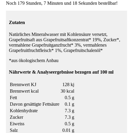
Noch 179 Stunden, 7 Minuten und 18 Sekunden bestellbar!
Zutaten
Natürliches Mineralwasser mit Kohlensäure versetzt,
Grapefruitsaft aus Grapefruitsaftkonzentrat* 19%, Zucker*,
vermahlene Grapefruitganzfrucht* 3%, vermahlenes
Grapefruitfruchtfleisch* 1%, Grapefruitschalenöl*
*aus ökologischem Anbau
Nährwerte & Analyseergebnisse bezogen auf 100 ml
Brennwert KJ
128 kj
Brennwert kcal
30 kcal
Fett
0.5 g
Davon gesättigte Fettsäure
0.1 g
Kohlenhydrate
7.3 g
Zucker
7.3 g
Eiweiss
0.5 g
Salz
0.01 g