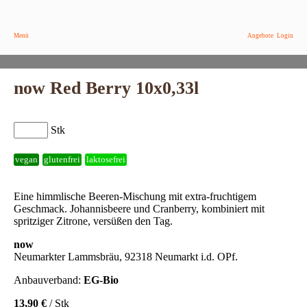
Menü
Angebote
Login
now Red Berry 10x0,33l
Stk
vegan
glutenfrei
laktosefrei
Eine himmlische Beeren-Mischung mit extra-fruchtigem
Geschmack. Johannisbeere und Cranberry, kombiniert mit
spritziger Zitrone, versüßen den Tag.
now
Neumarkter Lammsbräu, 92318 Neumarkt i.d. OPf.
Anbauverband:
EG-Bio
13,90 €
/ Stk