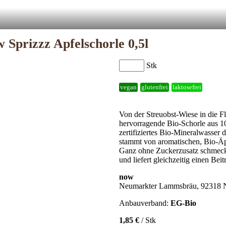
 Sprizzz Apfelschorle 0,5l
Stk
vegan
glutenfrei
laktosefrei
Von der Streuobst-Wiese in die Fl
hervorragende Bio-Schorle aus 10
zertifiziertes Bio-Mineralwasser 
stammt von aromatischen, Bio-Äpf
Ganz ohne Zuckerzusatz schmeckt 
und liefert gleichzeitig einen Be
now
Neumarkter Lammsbräu, 92318 N
Anbauverband:
EG-Bio
1,85 €
/ Stk