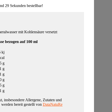
nd 29 Sekunden bestellbar!
neralwasser mit Kohlensäure versetzt
se bezogen auf 100 ml
 kj
cal
5 g
1 g
1 g
0 g
5 g
1 g
t, insbesondere Allergene, Zutaten und
, werden bereit gestellt von
DataNatuRe