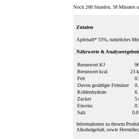
Noch 208 Stunden, 58 Minuten u
Zutaten
Apfelsaft* 55%, natürliches Mi
Nährwerte & Analyseergebnis
Brennwert KJ
96
Brennwert kcal
23 k
Fett
0.
Davon gesättigte Fettsäure
0.
Kohlenhydrate
6.
Zucker
5.
Eiweiss
0.
Salz
0.0
Informationen zu diesem Produk
Alkoholgehalt, sowie Hersteller