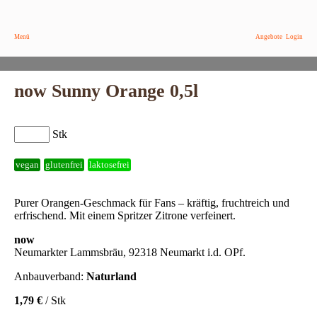
Menü
Angebote
Login
now Sunny Orange 0,5l
Stk
vegan
glutenfrei
laktosefrei
Purer Orangen-Geschmack für Fans – kräftig, fruchtreich und
erfrischend. Mit einem Spritzer Zitrone verfeinert.
now
Neumarkter Lammsbräu, 92318 Neumarkt i.d. OPf.
Anbauverband:
Naturland
1,79 €
/ Stk