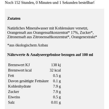
Noch 152 Stunden, 0 Minuten und 1 Sekunden bestellbar!
Zutaten
Natürliches Mineralwasser mit Kohlensäure versetzt,
Orangensaft aus Orangensaftkonzentrat* 17%, Zucker*,
Zitronensaft aus Zitronensaftkonzentrat*, Orangenextrakt*
*aus ökologischem Anbau
Nährwerte & Analyseergebnisse bezogen auf 100 ml
Brennwert KJ
138 kj
Brennwert kcal
32 kcal
Fett
0.5 g
Davon gesättigte Fettsäure
0.1 g
Kohlenhydrate
7.9 g
Zucker
7.9 g
Eiweiss
0.5 g
Salz
0.01 g