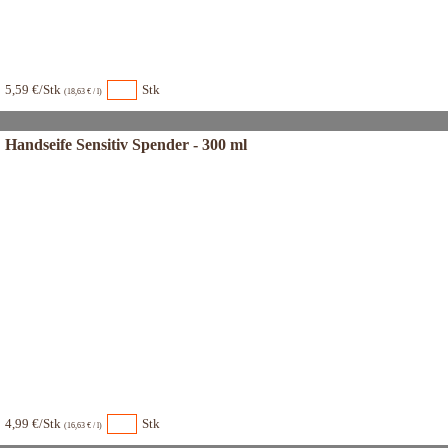
5,59 €/Stk
Stk
(18,63 € / l)
Handseife Sensitiv Spender - 300 ml
4,99 €/Stk
Stk
(16,63 € / l)