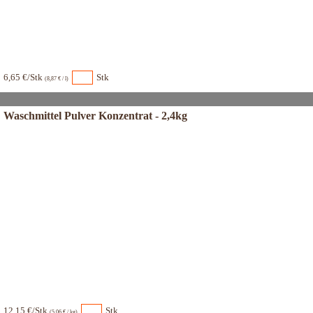
6,65 €/Stk
Stk
(8,87 € / l)
Waschmittel Pulver Konzentrat - 2,4kg
12,15 €/Stk
Stk
(5,06 € / kg)