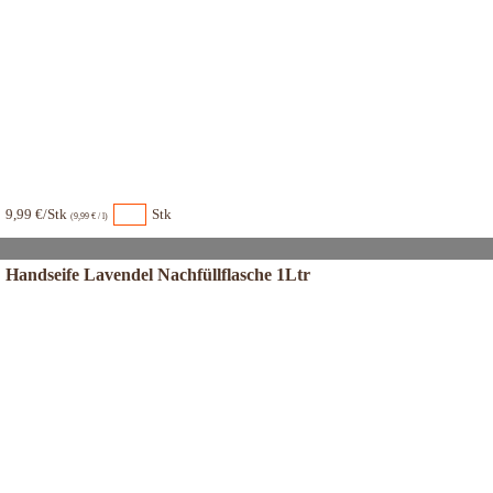
9,99 €/Stk
Stk
(9,99 € / l)
Handseife Lavendel Nachfüllflasche 1Ltr