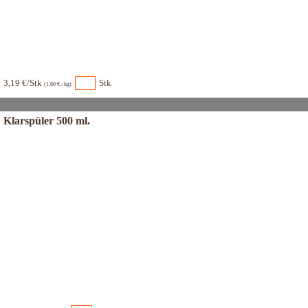
3,19 €/Stk
Stk
(1,60 € / kg)
Klarspüler 500 ml.