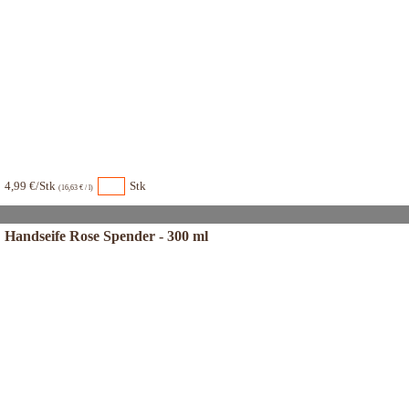
4,99 €/Stk
Stk
(16,63 € / l)
Handseife Rose Spender - 300 ml