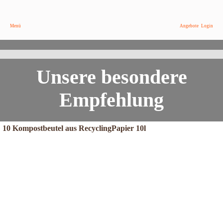
2,49 €
/ Paket
Menü
Angebote
Login
Das ist neu bei DEIN BIOSHOP
Kompostbeutel und Backpapier
Unsere besondere
Empfehlung
10 Kompostbeutel aus RecyclingPapier 10l