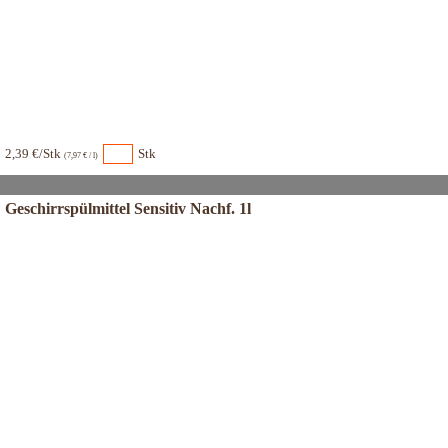
2,39 €/Stk
Stk
(7,97 € / l)
Geschirrspülmittel Sensitiv Nachf. 1l