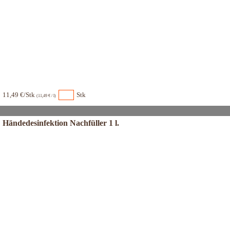
11,49 €/Stk
Stk
(11,49 € / l)
Händedesinfektion Nachfüller 1 l.