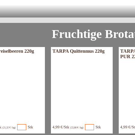
arpa Zwetschgenpowidl - intensiv
rlebe jetzt einzigartigen Genuß aus Süd
Fruchtige Brota
eiselbeeren 220g
TARPA Quittenmus 220g
TARPA
PUR 2
tk
Stk
4,99 €/Stk
Stk
4,99 €/S
(21,32 € / kg)
(22,68 € / kg)