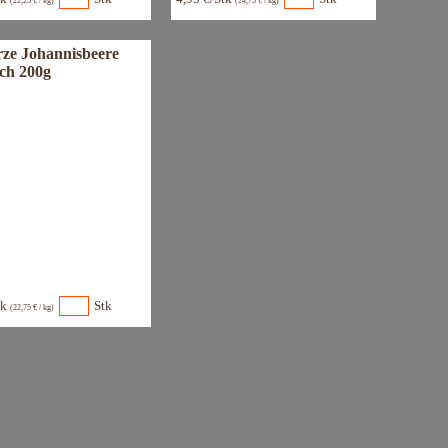
(22,25 € / kg)
(24,75 € / kg)
ze Johannisbeere
ich 200g
tk
Stk
(22,75 € / kg)