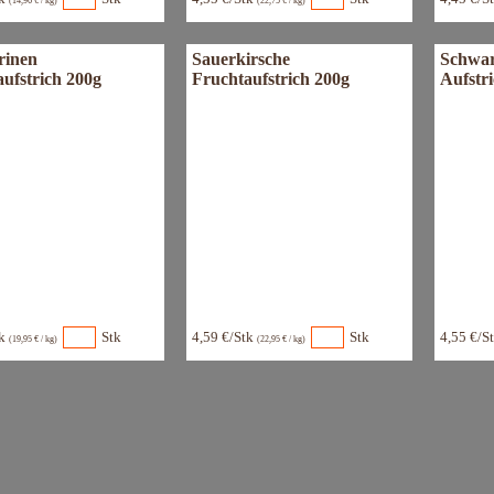
(14,96 € / kg)
(22,75 € / kg)
inen
Sauerkirsche
Schwar
ufstrich 200g
Fruchtaufstrich 200g
Aufstr
tk
Stk
4,59 €/Stk
Stk
4,55 €/S
(19,95 € / kg)
(22,95 € / kg)