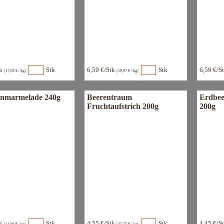
tk
Stk
6,59 €/Stk
Stk
6,59 €/S
(17,03 € / kg)
(19,97 € / kg)
nmarmelade 240g
Beerentraum
Erdbee
Fruchtaufstrich 200g
200g
tk
Stk
4,55 €/Stk
Stk
4,45 €/S