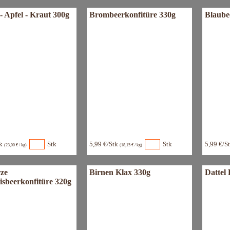
- Apfel - Kraut 300g
Brombeerkonfitüre 330g
Blaube
tk
Stk
5,99 €/Stk
Stk
5,99 €/S
(23,00 € / kg)
(18,15 € / kg)
ze
Birnen Klax 330g
Dattel
isbeerkonfitüre 320g