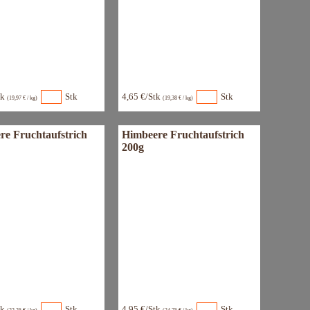
tk
Stk
4,65 €/Stk
Stk
(19,97 € / kg)
(19,38 € / kg)
re Fruchtaufstrich
Himbeere Fruchtaufstrich
200g
tk
Stk
4,95 €/Stk
Stk