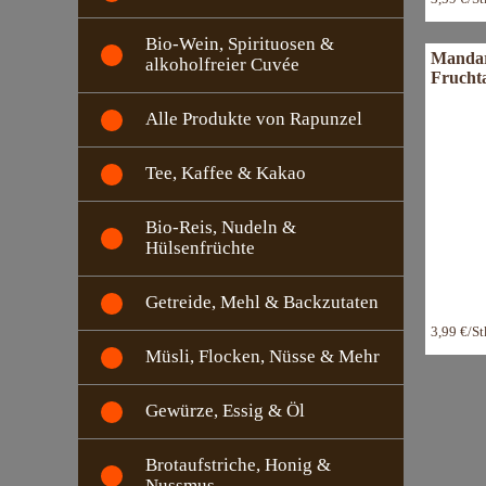
Bio-Wein, Spirituosen &
Mandar
alkoholfreier Cuvée
Fruchta
Alle Produkte von Rapunzel
Tee, Kaffee & Kakao
Bio-Reis, Nudeln &
Hülsenfrüchte
Getreide, Mehl & Backzutaten
3,99 €/S
Müsli, Flocken, Nüsse & Mehr
Gewürze, Essig & Öl
Brotaufstriche, Honig &
Nussmus