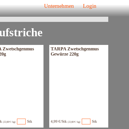
 und aromatisch
Unternehmen
Login
deutschland
ufstriche
 Zwetschgenmus
TARPA Zwetschgenmus
20g
Gewürze 220g
tk
Stk
4,99 €/Stk
Stk
(22,68 € / kg)
(22,68 € / kg)