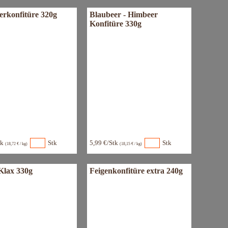
erkonfitüre 320g
Blaubeer - Himbeer
Konfitüre 330g
tk
Stk
5,99 €/Stk
Stk
(18,72 € / kg)
(18,15 € / kg)
 Klax 330g
Feigenkonfitüre extra 240g