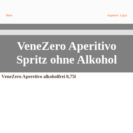
Menü
Angebote
Login
Feiere den Sommer mit Venezero - Spritz!
Alkoholfreier Aperitif, erfrischend und verführerisch.
VeneZero Aperitivo
Spritz ohne Alkohol
VeneZero Aperetivo alkoholfrei 0,75l