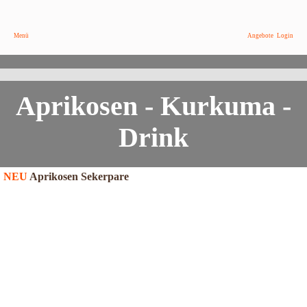
Menü
Angebote
Login
Tropic - Feeling für zu Hause
Hier findest Du das Rezept dazu
Aprikosen - Kurkuma -
Drink
NEU
Aprikosen Sekerpare