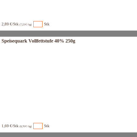
2,89 €/Stk
Stk
(7,23 € / kg)
Speisequark Vollfettstufe 40% 250g
1,69 €/Stk
Stk
(6,76 € / kg)