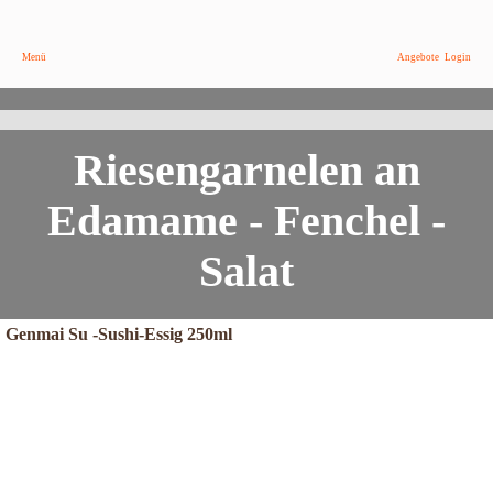
Menü
Angebote
Login
Asiatisches Rezept mit Pfiff
Riesengarnelen an
Edamame - Fenchel -
Salat
Genmai Su -Sushi-Essig 250ml