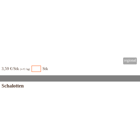
3,59 €/Stk
Stk
(∞ € / kg)
Schalotten