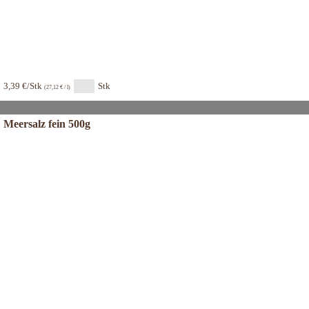
3,39 €/Stk
Stk
(27,12 € / l)
Meersalz fein 500g