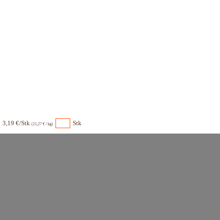
3,19 €/Stk
Stk
(21,27 € / kg)