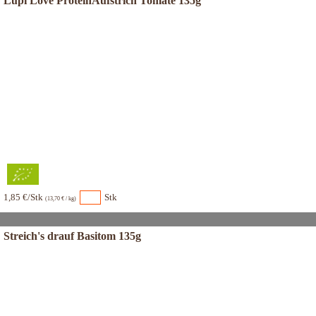
Lupi Love ProteinAufstrich Tomate 135g
1,85 €/Stk
Stk
(13,70 € / kg)
Streich's drauf Basitom 135g