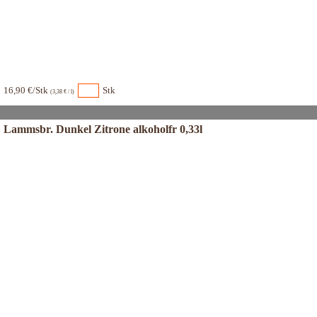
16,90 €/Stk
Stk
(3,38 € / l)
Lammsbr. Dunkel Zitrone alkoholfr 0,33l