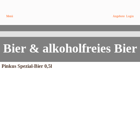
/
Flasche
Menü
Angebote
Login
Entdecke den Geschmack der Natur...
Pinkus Honigmalz jetzt genießen
Bier & alkoholfreies Bier
Pinkus Spezial-Bier 0,5l