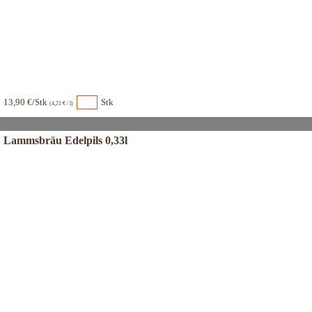
13,90 €/Stk
Stk
(4,21 € / l)
Lammsbräu Edelpils 0,33l