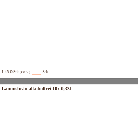
1,45 €/Stk
Stk
(4,39 € / l)
Lammsbräu alkoholfrei 10x 0,33l