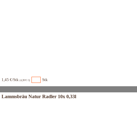
1,45 €/Stk
Stk
(4,39 € / l)
Lammsbräu Natur Radler 10x 0,33l