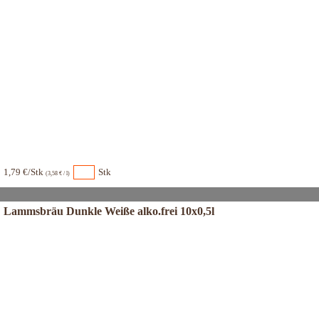
1,79 €/Stk
Stk
(3,58 € / l)
Lammsbräu Dunkle Weiße alko.frei 10x0,5l