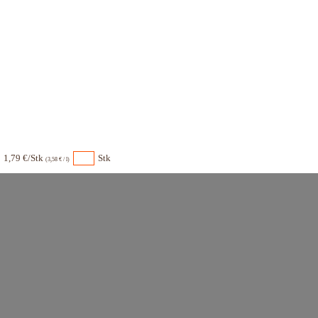
1,79 €/Stk
Stk
(3,58 € / l)