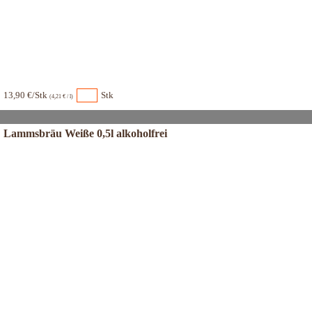
13,90 €/Stk
Stk
(4,21 € / l)
Lammsbräu Weiße 0,5l alkoholfrei