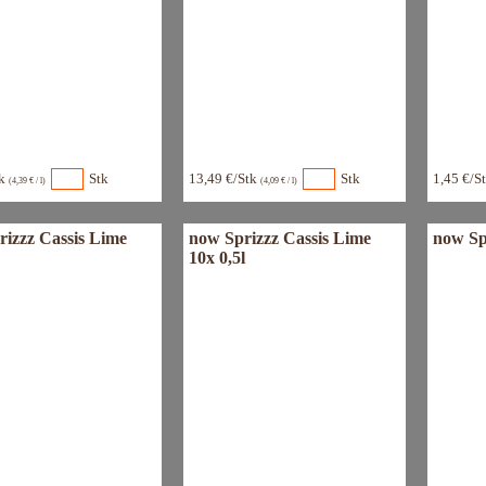
tk
Stk
13,49 €/Stk
Stk
1,45 €/S
(4,39 € / l)
(4,09 € / l)
rizzz Cassis Lime
now Sprizzz Cassis Lime
now Sp
10x 0,5l