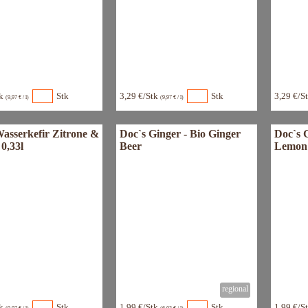
tk
Stk
3,29 €/Stk
Stk
3,29 €/S
(9,97 € / l)
(9,97 € / l)
sserkefir Zitrone &
Doc`s Ginger - Bio Ginger
Doc`s G
0,33l
Beer
Lemon
tk
Stk
1,99 €/Stk
Stk
1,99 €/S