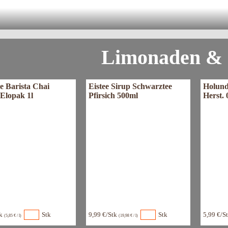
robier jetzt Sprizzz Rhabarber ode
ruchtig frisch, trendig und natürlich
Limonaden & 
e Barista Chai
Eistee Sirup Schwarztee
Holund
 Elopak 1l
Pfirsich 500ml
Herst. 
tk
Stk
9,99 €/Stk
Stk
5,99 €/S
(5,85 € / l)
(19,98 € / l)