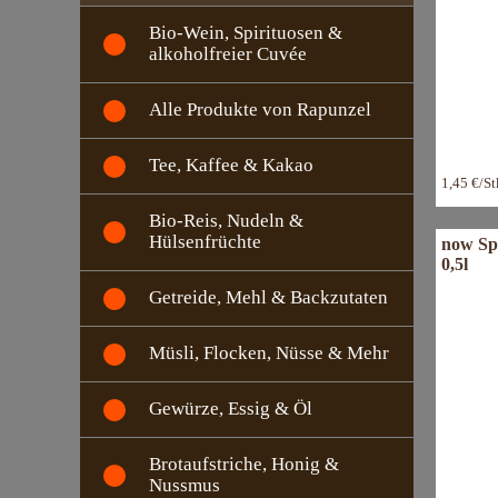
Bio-Wein, Spirituosen &
alkoholfreier Cuvée
Alle Produkte von Rapunzel
Tee, Kaffee & Kakao
1,45 €/S
Bio-Reis, Nudeln &
Hülsenfrüchte
now Sp
0,5l
Getreide, Mehl & Backzutaten
Müsli, Flocken, Nüsse & Mehr
Gewürze, Essig & Öl
Brotaufstriche, Honig &
Nussmus