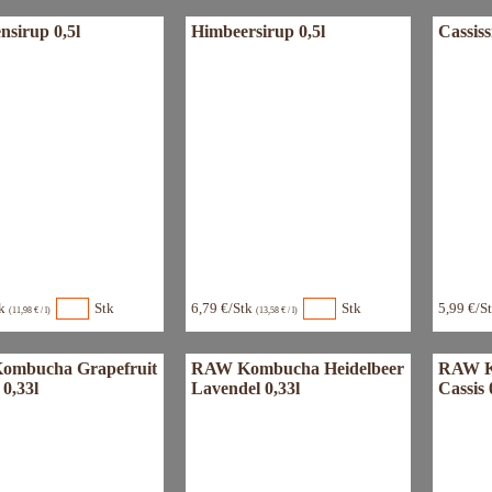
nsirup 0,5l
Himbeersirup 0,5l
Cassis
tk
Stk
6,79 €/Stk
Stk
5,99 €/S
(11,98 € / l)
(13,58 € / l)
mbucha Grapefruit
RAW Kombucha Heidelbeer
RAW K
0,33l
Lavendel 0,33l
Cassis 