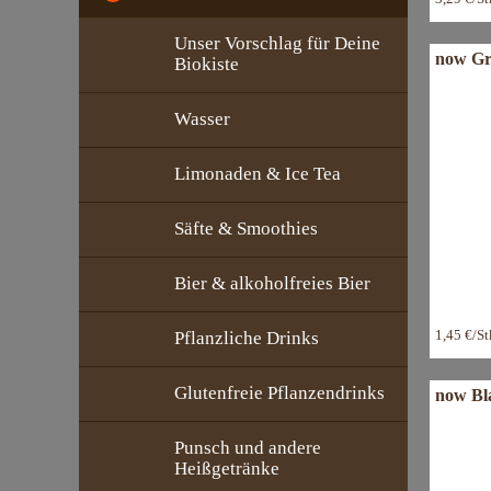
Unser Vorschlag für Deine
now Gra
Biokiste
Wasser
Limonaden & Ice Tea
Säfte & Smoothies
Bier & alkoholfreies Bier
1,45 €/S
Pflanzliche Drinks
Glutenfreie Pflanzendrinks
now Bla
Punsch und andere
Heißgetränke