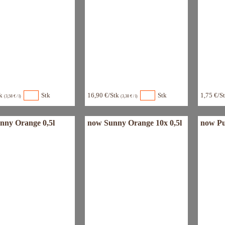
tk
Stk
16,90 €/Stk
Stk
1,75 €/S
(3,58 € / l)
(3,38 € / l)
nny Orange 0,5l
now Sunny Orange 10x 0,5l
now Pu