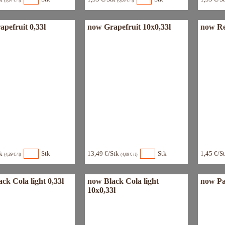
(9,97 € / l)
(6,03 € / l)
pefruit 0,33l
now Grapefruit 10x0,33l
now Re
tk
Stk
13,49 €/Stk
Stk
1,45 €/S
(4,39 € / l)
(4,09 € / l)
ck Cola light 0,33l
now Black Cola light
now Pa
10x0,33l