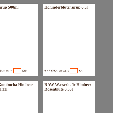
sirup 500ml
Holunderblütensirup 0,5l
tk
Stk
6,45 €/Stk
Stk
(11,98 € / l)
(12,90 € / l)
ombucha Himbeer
RAW Wasserkefir Himbeer
0,33l
Rosenblüte 0,33l