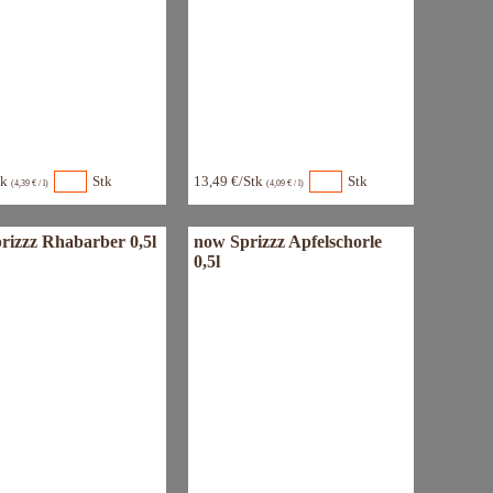
tk
Stk
13,49 €/Stk
Stk
(4,39 € / l)
(4,09 € / l)
rizzz Rhabarber 0,5l
now Sprizzz Apfelschorle
0,5l