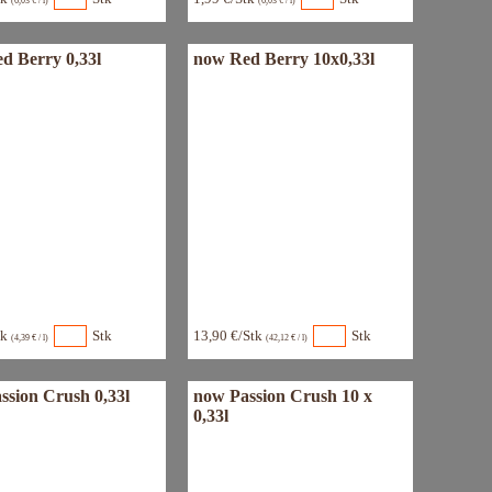
(6,03 € / l)
(6,03 € / l)
d Berry 0,33l
now Red Berry 10x0,33l
tk
Stk
13,90 €/Stk
Stk
(4,39 € / l)
(42,12 € / l)
ssion Crush 0,33l
now Passion Crush 10 x
0,33l