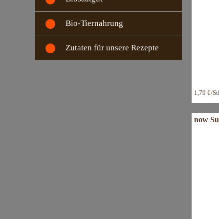
Bio-Tiernahrung
Zutaten für unsere Rezepte
1,79 €/S
now Su