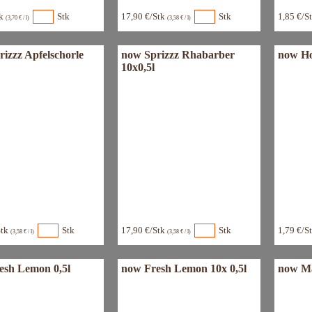
tk
Stk
17,90 €/Stk
Stk
1,85 €/S
(3,70 € / l)
(3,58 € / l)
izzz Apfelschorle
now Sprizzz Rhabarber
now Hol
10x0,5l
Stk
Stk
17,90 €/Stk
Stk
1,79 €/S
(3,58 € / l)
(3,58 € / l)
esh Lemon 0,5l
now Fresh Lemon 10x 0,5l
now Ma