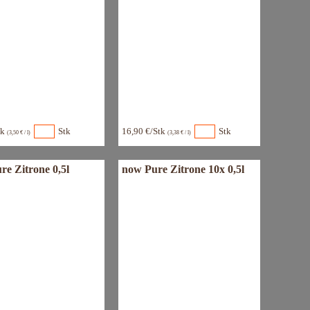
tk
Stk
16,90 €/Stk
Stk
(3,50 € / l)
(3,38 € / l)
re Zitrone 0,5l
now Pure Zitrone 10x 0,5l