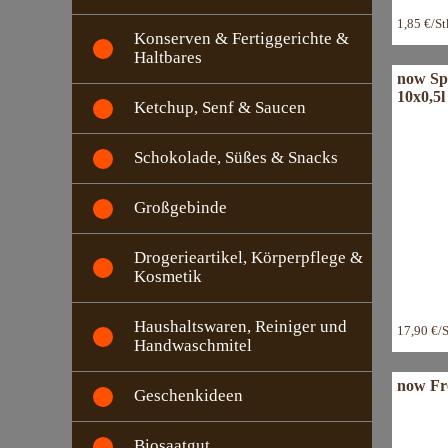
1,85 €/S
Konserven & Fertiggerichte &
Haltbares
now Spr
10x0,5l
Ketchup, Senf & Saucen
Schokolade, Süßes & Snacks
Großgebinde
Drogerieartikel, Körperpflege &
Kosmetik
Haushaltswaren, Reiniger und
17,90 €/
Handwaschmitel
now Fr
Geschenkideen
Biosaatgut