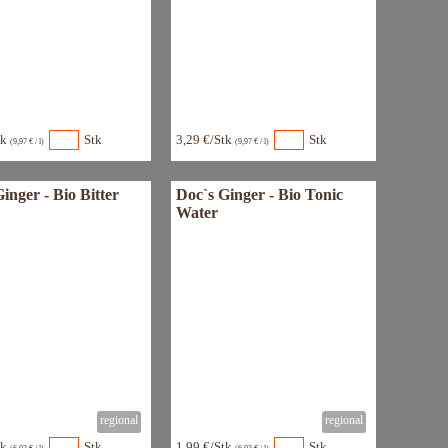
tk
Stk
3,29 €/Stk
Stk
(9,97 € / l)
(9,97 € / l)
inger - Bio Bitter
Doc`s Ginger - Bio Tonic
Water
tk
Stk
1,99 €/Stk
Stk