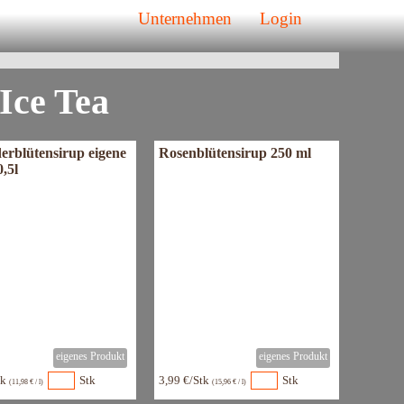
r Apfel
Unternehmen
Login
Ice Tea
erblütensirup eigene
Rosenblütensirup 250 ml
0,5l
tk
Stk
3,99 €/Stk
Stk
(11,98 € / l)
(15,96 € / l)